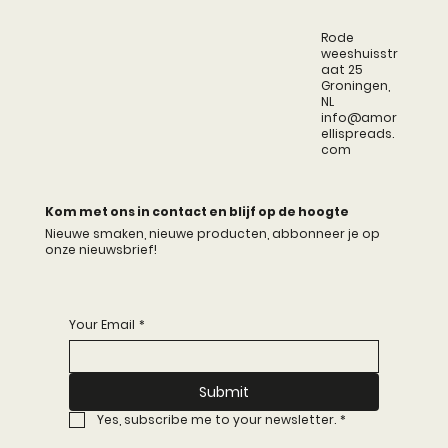
exclusief welkomstpakket. Deze nieuwe
portiegrootte is ideaal v
Rode
weeshuisstr
aat 25
Groningen,
NL
info@amor
ellispreads.
com
Kom met ons in contact en blijf op de hoogte
Nieuwe smaken, nieuwe producten, abbonneer je op
onze nieuwsbrief!
Your Email
*
Submit
Yes, subscribe me to your newsletter.
*