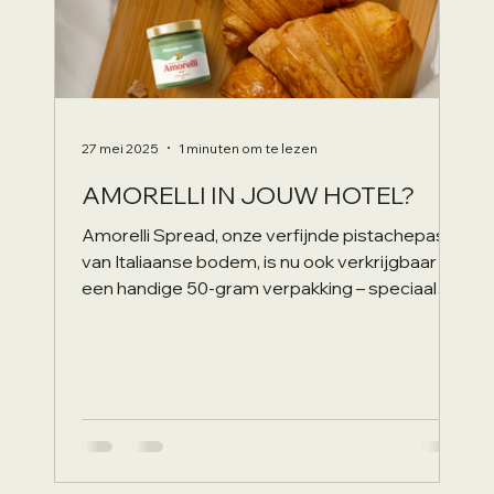
27 mei 2025
1 minuten om te lezen
AMORELLI IN JOUW HOTEL?
Amorelli Spread, onze verfijnde pistachepasta
van Italiaanse bodem, is nu ook verkrijgbaar in
een handige 50-gram verpakking – speciaal
ontwikkeld voor hotels en B&B's die hun gasten
een luxe en unieke smaakbeleving willen
bieden. Gemaakt van hoogwaardige
Siciliaanse pistachenoten en zonder
kunstmatige toevoegingen, staat Amorelli
garant voor een pure, romige smaak die
perfect past bij ontbijt, roomservice of een